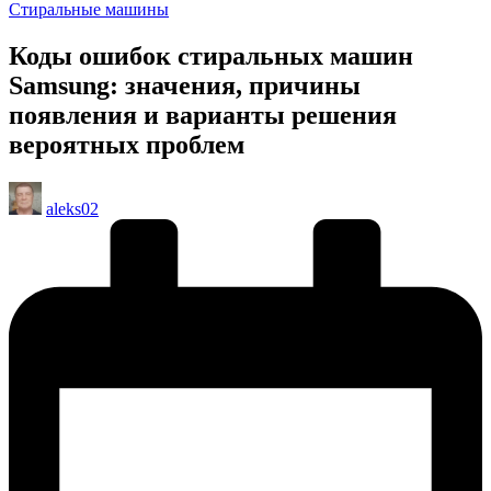
Опубликовано
Стиральные машины
в
Коды ошибок стиральных машин
Samsung: значения, причины
появления и варианты решения
вероятных проблем
Запись
aleks02
от