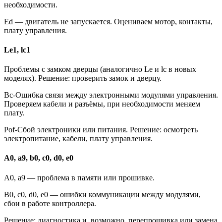
необходимости.
Ed — двигатель не запускается. Оцениваем мотор, контакты,
плату управления.
Le1, lc1
Проблемы с замком дверцы (аналогично Le и lc в новых
моделях). Решение: проверить замок и дверцу.
Bc-Ошибка связи между электронными модулями управления.
Проверяем кабели и разъёмы, при необходимости меняем
плату.
Pof-Сбой электроники или питания. Решение: осмотреть
электропитание, кабели, плату управления.
A0, a9, b0, c0, d0, e0
A0, a9 — проблема в памяти или прошивке.
B0, c0, d0, e0 — ошибки коммуникации между модулями,
сбои в работе контроллера.
Решение: диагностика и, возможно, перепрошивка или замена