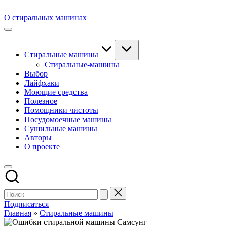
Перейти
к
О стиральных машинах
содержимому
О
способах
поддержания
чистоты
Стиральные машины
Стиральные-машины
Выбор
Лайфхаки
Моющие средства
Полезное
Помощники чистоты
Посудомоечные машины
Сушильные машины
Авторы
О проекте
Подписаться
Главная
»
Стиральные машины