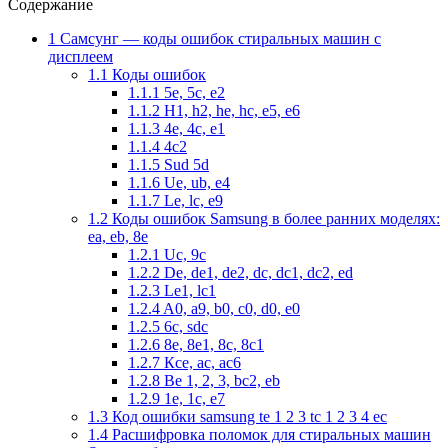
Содержание
1
Самсунг — коды ошибок стиральных машин с
дисплеем
1.1
Коды ошибок
1.1.1
5e, 5c, e2
1.1.2
H1, h2, he, hc, e5, e6
1.1.3
4e, 4c, e1
1.1.4
4c2
1.1.5
Sud 5d
1.1.6
Ue, ub, e4
1.1.7
Le, lc, e9
1.2
Коды ошибок Samsung в более ранних моделях:
ea, eb, 8e
1.2.1
Uc, 9c
1.2.2
De, de1, de2, dc, dc1, dc2, ed
1.2.3
Le1, lc1
1.2.4
A0, a9, b0, c0, d0, e0
1.2.5
6c, sdc
1.2.6
8e, 8e1, 8c, 8c1
1.2.7
Кce, ac, ac6
1.2.8
Be 1, 2, 3, bc2, eb
1.2.9
1e, 1c, e7
1.3
Код ошибки samsung te 1 2 3 tc 1 2 3 4 ec
1.4
Расшифровка поломок для стиральных машин