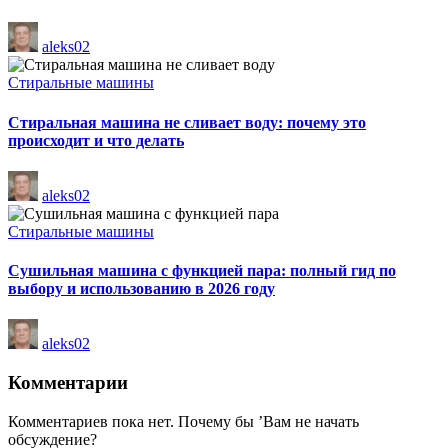
Запись
aleks02
от
Опубликовано
Стиральные машины
в
Стиральная машина не сливает воду: почему это
происходит и что делать
Запись
aleks02
от
Опубликовано
Стиральные машины
в
Сушильная машина с функцией пара: полный гид по
выбору и использованию в 2026 году
Запись
aleks02
от
Комментарии
Комментариев пока нет. Почему бы ’Вам не начать
обсуждение?