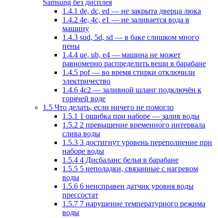
Samsung без дисплея
1.4.1
de, dc, ed — не закрыта дверца люка
1.4.2
4e, 4c, e1 — не заливается вода в
машину
1.4.3
sud, 5d, sd — в баке слишком много
пены
1.4.4
ue, ub, e4 — машина не может
равномерно распределить вещи в барабане
1.4.5
pof — во время стирки отключили
электричество
1.4.6
4с2 — заливной шланг подключён к
горячей воде
1.5
Что делать, если ничего не помогло
1.5.1
1 ошибка при наборе — залив воды
1.5.2
2 превышение временно́го интервала
слива воды
1.5.3
3 достигнут уровень переполнение при
наборе воды
1.5.4
4 Дисбаланс белья в барабане
1.5.5
5 неполадки, связанные с нагревом
воды
1.5.6
6 неисправен датчик уровня воды
прессостат
1.5.7
7 нарушение температурного режима
воды