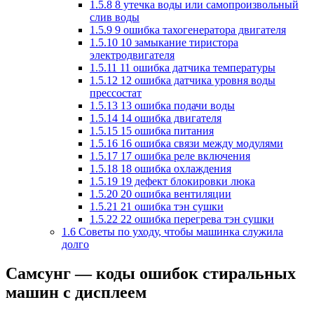
1.5.8
8 утечка воды или самопроизвольный
слив воды
1.5.9
9 ошибка тахогенератора двигателя
1.5.10
10 замыкание тиристора
электродвигателя
1.5.11
11 ошибка датчика температуры
1.5.12
12 ошибка датчика уровня воды
прессостат
1.5.13
13 ошибка подачи воды
1.5.14
14 ошибка двигателя
1.5.15
15 ошибка питания
1.5.16
16 ошибка связи между модулями
1.5.17
17 ошибка реле включения
1.5.18
18 ошибка охлаждения
1.5.19
19 дефект блокировки люка
1.5.20
20 ошибка вентиляции
1.5.21
21 ошибка тэн сушки
1.5.22
22 ошибка перегрева тэн сушки
1.6
Советы по уходу, чтобы машинка служила
долго
Самсунг — коды ошибок стиральных
машин
с дисплеем